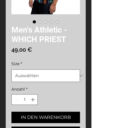
Men's Athletic -
WHICH PRIEST
Preis
49,00 €
Size
*
Anzahl
*
IN DEN WARENKORB