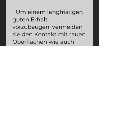
Um einem langfristigen
guten Erhalt
vorzubeugen, vermeiden
sie den Kontakt mit rauen
Oberflächen wie auch
Klettverschlüssen, da
diese weiße Fasern
aufrauen und so den Look
beeinträchtigen
könnten.
Das Produkt wird direkt
nach Ihrer Bestellung
speziell für Sie angefertigt,
was in einzelnen Fällen zu
einer etwas längeren
Lieferzeit führen kann. Ein
solcher Prozess hilft mir