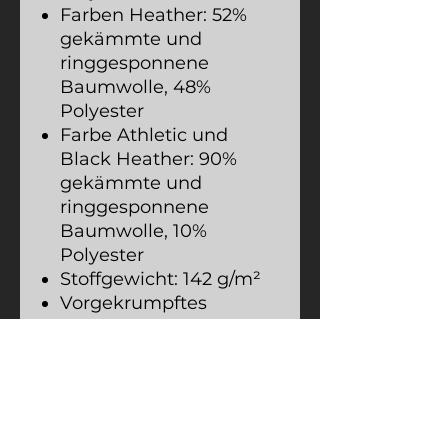
Farben Heather: 52%
gekämmte und
ringgesponnene
Baumwolle, 48%
Polyester
Farbe Athletic und
Black Heather: 90%
gekämmte und
ringgesponnene
Baumwolle, 10%
Polyester
Stoffgewicht: 142 g/m²
Vorgekrumpftes
Gewebe
Mit Seitennaht
Abreißetikett
Schulter-zu-Schulter-
Taping
Rohprodukt aus