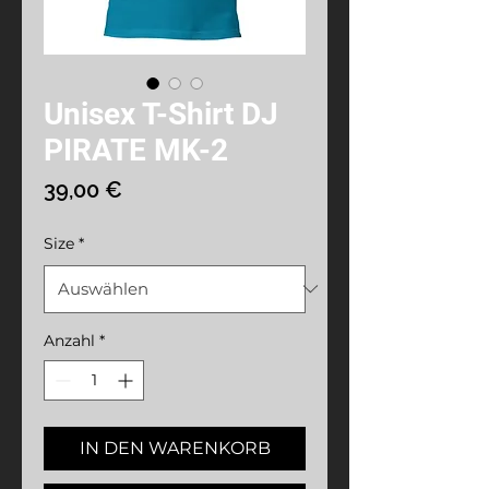
Unisex T-Shirt DJ
PIRATE MK-2
Preis
39,00 €
Size
*
Anzahl
*
IN DEN WARENKORB