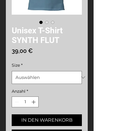
Unisex T-Shirt
SYNTH FLUT
Preis
39,00 €
Size
*
Anzahl
*
IN DEN WARENKORB