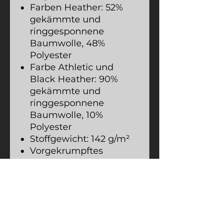
Farben Heather: 52%
gekämmte und
ringgesponnene
Baumwolle, 48%
Polyester
Farbe Athletic und
Black Heather: 90%
gekämmte und
ringgesponnene
Baumwolle, 10%
Polyester
Stoffgewicht: 142 g/m²
Vorgekrumpftes
Gewebe
Mit Seitennaht
Abreißetikett
Schulter-zu-Schulter-
Taping
Rohprodukt aus